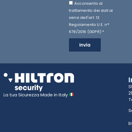
Acconsento al
trattamento dei dati ai
sensi dell'art. 13
Regolamento U.E. n°
679/2016 (GDPR) *
Invia
S
2
La tua Sicurezza Made in Italy
T
S
E