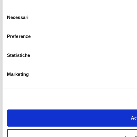
Selezione
Necessari
del
consenso
Preferenze
Statistiche
Marketing
Acc