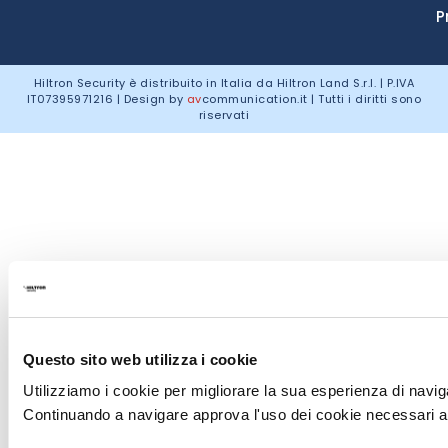
P
Hiltron Security è distribuito in Italia da Hiltron Land S.r.l. | P.IVA
IT
07395971216
| Design by
av
communication.it
| Tutti i diritti sono
riservati
Questo sito web utilizza i cookie
Utilizziamo i cookie per migliorare la sua esperienza di naviga
Continuando a navigare approva l'uso dei cookie necessari al