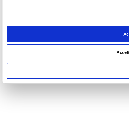
Acc
Accett