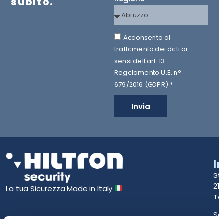
subito.
Acconsento al
trattamento dei dati ai
sensi dell'art. 13
Regolamento U.E. n°
679/2016 (GDPR) *
Invia
S
2
La tua Sicurezza Made in Italy
T
S