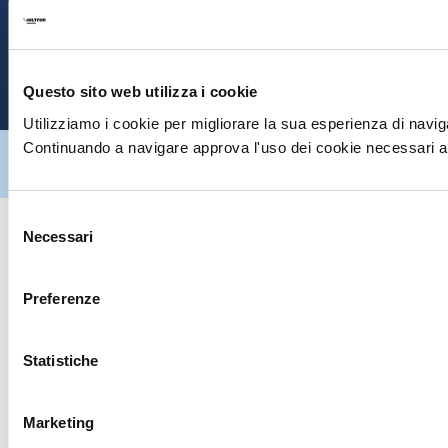
E
P
Questo sito web utilizza i cookie
Utilizziamo i cookie per migliorare la sua esperienza di naviga
Continuando a navigare approva l'uso dei cookie necessari al
Hiltron Security è distribuito in Italia da Hiltron Land S.r.l. | P.IVA
IT
07395971216
| Design by
av
communication.it
| Tutti i diritti sono
riservati
Selezione
Necessari
del
consenso
Preferenze
Statistiche
Marketing