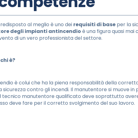
e competenze
predisposto al meglio è uno dei
requisiti di base
per la sic
re degli impianti antincendio
è una figura quasi mai
rvento di un vero professionista del settore.
chi è?
endio è colui che ha la piena responsabilità della corrett
lla sicurezza contro gli incendi. Il manutentore si muove in
 Il tecnico manutentore qualificato deve soprattutto avere 
sso deve fare per il corretto svolgimento del suo lavoro.