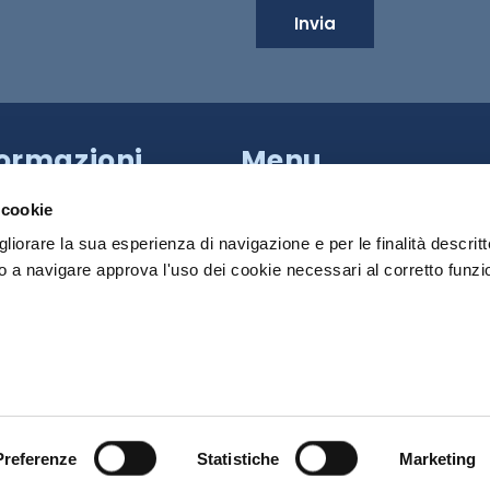
Invia
formazioni
Menu
a Provinciale di Caserta,
HILTRON SECURITY
apoli (NA)
 cookie
81 18539000
SISTEMI
gliorare la sua esperienza di navigazione e per le finalità descritt
PRODOTTI
 a navigare approva l'uso dei cookie necessari al corretto funz
 Roma:
+39 340 790 2931
MEDIA
:
info@hiltronsecurity.net
DOWNLOAD
cy Policy
Cookie Policy
CONTATTI
Preferenze
Statistiche
Marketing
395971216
| Design by
av
communication.it
| Tutti i diritti sono riserva