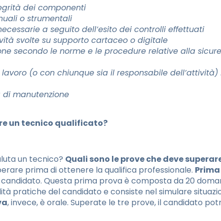
ntegrità dei componenti
anuali o strumentali
ecessarie a seguito dell’esito dei controlli effettuati
tività svolte su supporto cartaceo o digitale
one secondo le norme e le procedure relative alla sicurez
lavoro (o con chiunque sia il responsabile dell’attività) i
tà di manutenzione
re un tecnico qualificato?
luta un tecnico?
Quali sono le prove che deve superare
perare prima di ottenere la qualifica professionale.
Prima 
el candidato. Questa prima prova è composta da 20 domand
lità pratiche del candidato e consiste nel simulare situazioni
va
, invece, è orale. Superate le tre prove, il candidato po