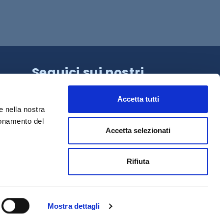
Seguici sui nostri
canali!
Accetta tutti
e nella nostra
ionamento del
Accetta selezionati
Rifiuta
Mostra dettagli
ti