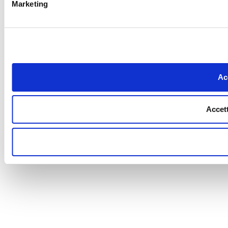
Marketing
Acc
Accett