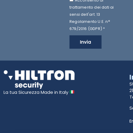
Acconsento al
trattamento dei dati ai
sensi dell'art. 13
Regolamento U.E. n°
679/2016 (GDPR) *
Invia
S
2
La tua Sicurezza Made in Italy
T
S
E