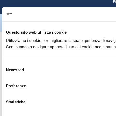
P
Hiltron Security è distribuito in Italia da Hiltron Land S.r.l. | P.IVA
IT
07395971216
| Design by
av
communication.it
| Tutti i diritti sono
riservati
Questo sito web utilizza i cookie
Utilizziamo i cookie per migliorare la sua esperienza di naviga
Continuando a navigare approva l'uso dei cookie necessari al
Selezione
Necessari
del
consenso
Preferenze
Statistiche