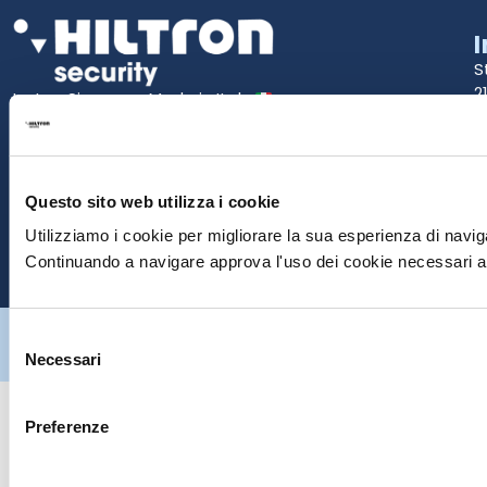
S
2
La tua Sicurezza Made in Italy
T
S
Questo sito web utilizza i cookie
E
Utilizziamo i cookie per migliorare la sua esperienza di naviga
P
Continuando a navigare approva l'uso dei cookie necessari al
Hiltron Security è distribuito in Italia da Hiltron Land S.r.l. | P.IVA
Selezione
IT
07395971216
| Design by
av
communication.it
| Tutti i diritti sono
Necessari
riservati
del
consenso
Preferenze