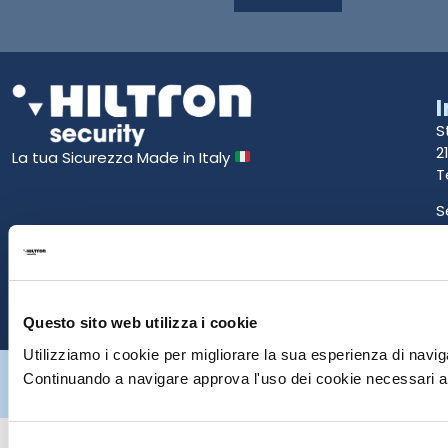
S
2
La tua Sicurezza Made in Italy
T
S
E
P
Questo sito web utilizza i cookie
Utilizziamo i cookie per migliorare la sua esperienza di naviga
Hiltron Security è distribuito in Italia da Hiltron Land S.r.l. | P.IVA
Continuando a navigare approva l'uso dei cookie necessari al
IT
07395971216
| Design by
av
communication.it
| Tutti i diritti sono
riservati
Selezione