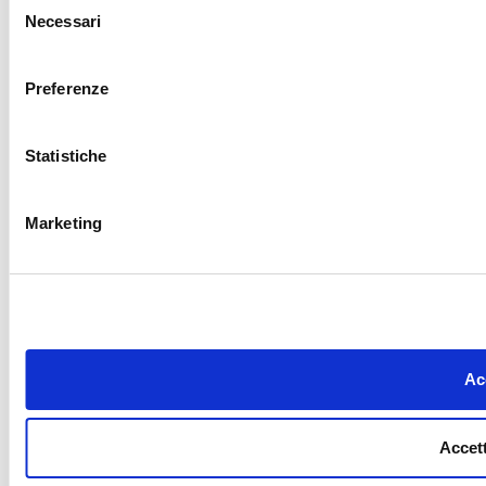
Necessari
del
consenso
Preferenze
Statistiche
Marketing
Acc
Accett