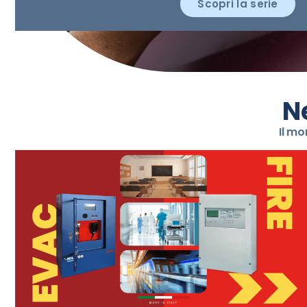
Scopri la serie
N
Il mo