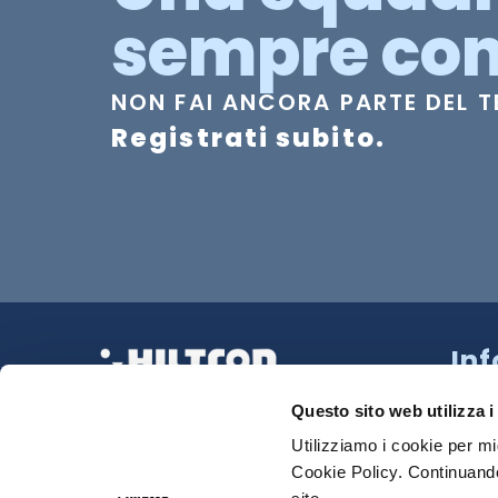
sempre con
NON FAI ANCORA PARTE DEL 
Registrati subito.
In
Strad
La tua Sicurezza Made in Italy
218 N
Questo sito web utilizza i
Tel:
0
Utilizziamo i cookie per mi
Cookie Policy. Continuando
Sede