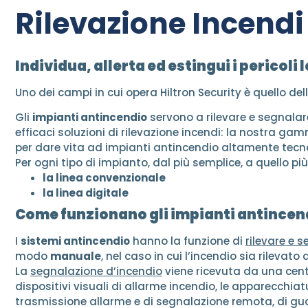
Rilevazione Incendi
Individua, allerta ed estingui i pericoli 
Uno dei campi in cui opera Hiltron Security è quello del
Gli
impianti antincendio
servono a rilevare e segnalar
efficaci soluzioni di rilevazione incendi: la nostra g
per dare vita ad impianti antincendio altamente tecno
Per ogni tipo di impianto, dal più semplice, a quello
la linea convenzionale
la linea digitale
Come funzionano gli impianti antincen
I
sistemi antincendio
hanno la funzione di
rilevare e 
modo
manuale
, nel caso in cui l’incendio sia rilevat
La
segnalazione d’incendio
viene ricevuta da una centra
dispositivi visuali di allarme incendio, le apparecchia
trasmissione allarme e di segnalazione remota, di gu