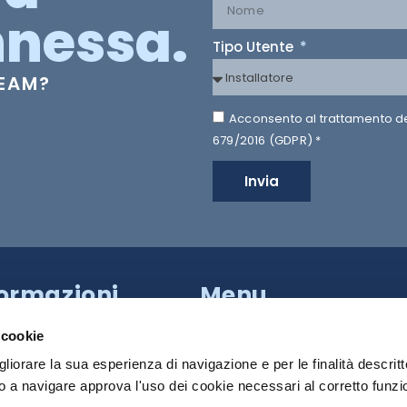
nessa.
Tipo Utente
TEAM?
Acconsento al trattamento dei 
679/2016 (GDPR) *
Invia
formazioni
Menu
a Provinciale di Caserta,
HILTRON SECURITY
apoli (NA)
 cookie
81 18539000
SISTEMI
gliorare la sua esperienza di navigazione e per le finalità descritt
 a navigare approva l'uso dei cookie necessari al corretto funz
PRODOTTI
 Roma:
+39 340 790 2931