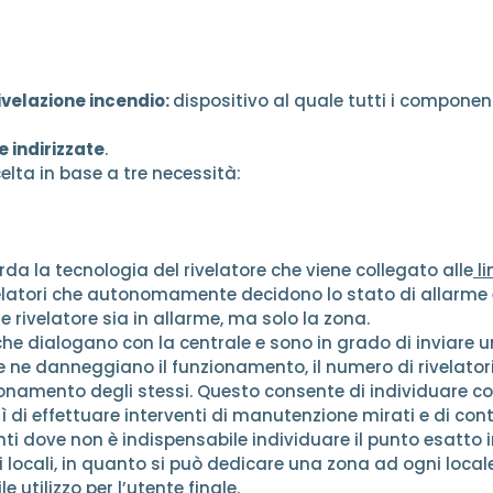
rivelazione incendio:
dispositivo al quale tutti i componen
e indirizzate
.
elta in base a tre necessità:
arda la tecnologia del rivelatore che viene collegato alle
li
elatori che autonomamente decidono lo stato di allarme 
e rivelatore sia in allarme, ma solo la zona.
che dialogano con la centrale e sono in grado di inviare
e ne danneggiano il funzionamento, il numero di rivelator
nzionamento degli stessi. Questo consente di individuare c
 di effettuare interventi di manutenzione mirati e di cont
i dove non è indispensabile individuare il punto esatto i
i locali, in quanto si può dedicare una zona ad ogni local
le utilizzo per l’utente finale.