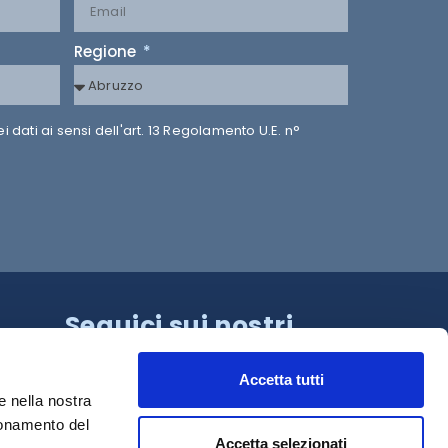
Regione
dati ai sensi dell'art. 13 Regolamento U.E. n°
Seguici sui nostri
canali!
Accetta tutti
e nella nostra
ionamento del
Accetta selezionati