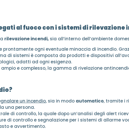
legati al fuoco con i sistemi di rilevazione 
la
rilevazione incendi,
sia all’interno dell’ambiente domest
e prontamente ogni eventuale minaccia di incendio. Grazie
amma di sistemi è composta da prodotti e dispositivi all’a
logici, adatti ad ogni esigenza.
 più ampio e complesso, la gamma di rivelazione antincen
dio?
segnalare un incendio
, sia in modo
automatico
, tramite i 
o da una persona.
le di controllo, la quale dopo un’analisi degli alert ricevu
ture di controllo e segnalazione per i sistemi di allarme v
asto e avvertimento.