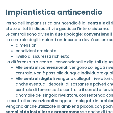
Impiantistica antincendio
Perno dell’impiantistica antincendio è la
centrale di 
stato di tutti i dispositivi e gestisce l’intero sistema.
Le centrali sono divise in
due tipologie
:
convenzionali 
La centrale degli impianti antincendio dovrà essere sc
dimensioni
condizioni ambientali
livello di sicurezza richiesto.
La differenza tra centrali convenzionali e digitali rigu
Alle
centrali convenzionali
vengono collegati riv
centrale. Non è possibile dunque individuare qual
Alle
centrali digitali
vengono collegati rivelatori 
anche eventuali depositi di sostanze e polveri ch
centrale di tenere sotto controllo il corretto fu
anomalie del singolo rivelatore, consentendo così
Le centrali convenzionali vengono impiegate in ambient
Vengono anche utilizzate in
ambienti piccoli
, con poch
semplici da installare
e programmare
e anche di faci