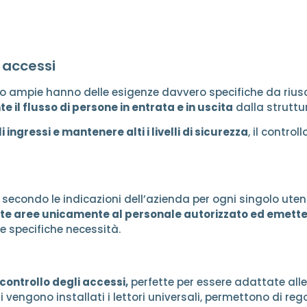
i accessi
 ampie hanno delle esigenze davvero specifiche da riusci
 il flusso di persone in entrata e in uscita
dalla struttu
ingressi e mantenere alti i livelli di sicurezza
, il contro
ti secondo le indicazioni dell’azienda per ogni singolo uten
nate aree unicamente al personale autorizzato ed emet
le specifiche necessità.
l controllo degli accessi,
perfette per essere adattate alle
cui vengono installati i lettori universali, permettono di r