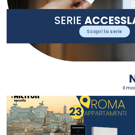
SERIE
ACCESSL
Scopri la serie
N
Il mo