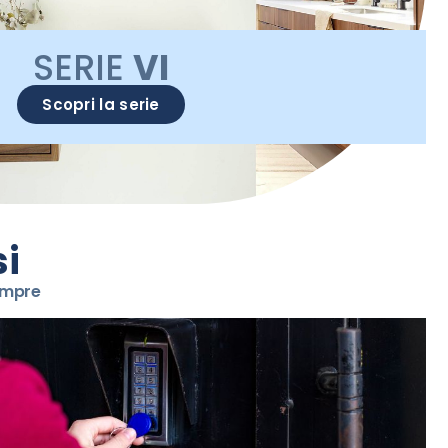
SERIE
VI
Scopri la serie
si
sempre