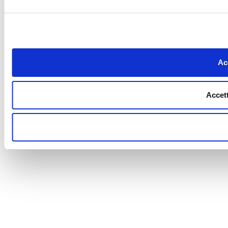
Acc
Accett