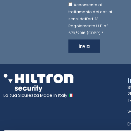
Acconsento al
trattamento dei dati ai
sensi dell'art. 13
Regolamento U.E. n°
679/2016 (GDPR) *
Invia
S
2
La tua Sicurezza Made in Italy
T
S
E