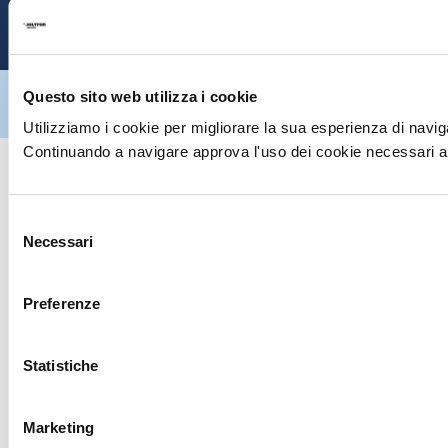
P
Hiltron Security è distribuito in Italia da Hiltron Land S.r.l. | P.IVA
Questo sito web utilizza i cookie
IT
07395971216
| Design by
av
communication.it
| Tutti i diritti sono
riservati
Utilizziamo i cookie per migliorare la sua esperienza di naviga
Continuando a navigare approva l'uso dei cookie necessari al
Selezione
Necessari
del
consenso
Preferenze
Statistiche
Marketing