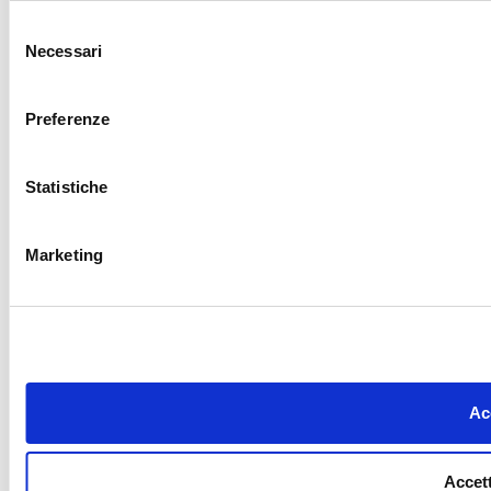
Selezione
Necessari
del
consenso
Preferenze
Statistiche
Marketing
Acc
Accett