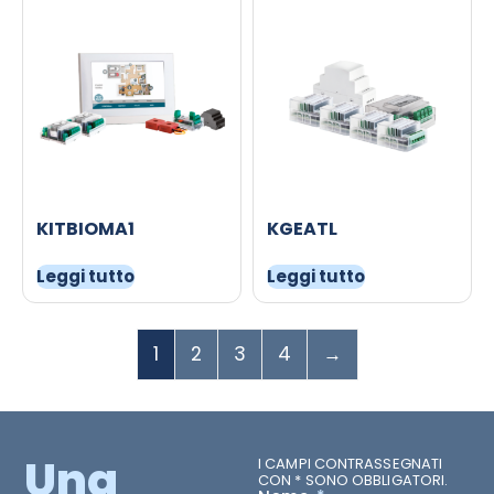
KITBIOMA1
KGEATL
Leggi tutto
Leggi tutto
1
2
3
4
→
Una
I CAMPI CONTRASSEGNATI
CON * SONO OBBLIGATORI.