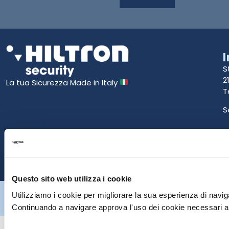
S
2
La tua Sicurezza Made in Italy
T
S
E
P
Questo sito web utilizza i cookie
Hiltron Security è distribuito in Italia da Hiltron Land S.r.l. | P.IVA
Utilizziamo i cookie per migliorare la sua esperienza di naviga
IT
07395971216
| Design by
av
communication.it
| Tutti i diritti sono
riservati
Continuando a navigare approva l'uso dei cookie necessari al