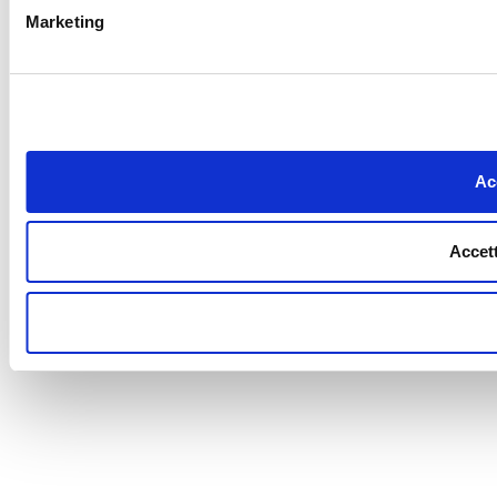
Marketing
Acc
Accett