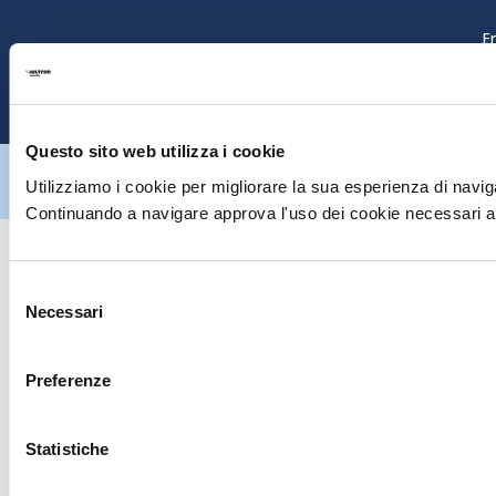
E
P
Questo sito web utilizza i cookie
Hiltron Security è distribuito in Italia da Hiltron Land S.r.l. | P.IVA
IT
07395971216
| Design by
av
communication.it
| Tutti i diritti sono
Utilizziamo i cookie per migliorare la sua esperienza di naviga
riservati
Continuando a navigare approva l'uso dei cookie necessari al
Selezione
Necessari
del
consenso
Preferenze
Statistiche