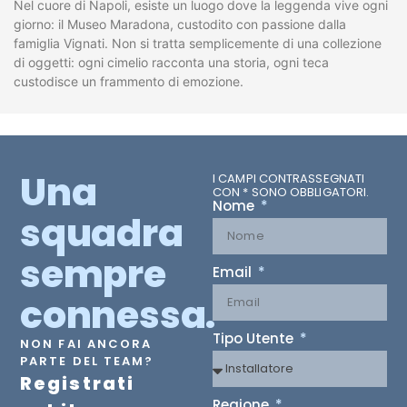
Nel cuore di Napoli, esiste un luogo dove la leggenda vive ogni
giorno: il Museo Maradona, custodito con passione dalla
famiglia Vignati. Non si tratta semplicemente di una collezione
di oggetti: ogni cimelio racconta una storia, ogni teca
custodisce un frammento di emozione.
Una
I CAMPI CONTRASSEGNATI
CON * SONO OBBLIGATORI.
Nome
squadra
sempre
Email
connessa.
Tipo Utente
NON FAI ANCORA
PARTE DEL TEAM?
Registrati
Regione