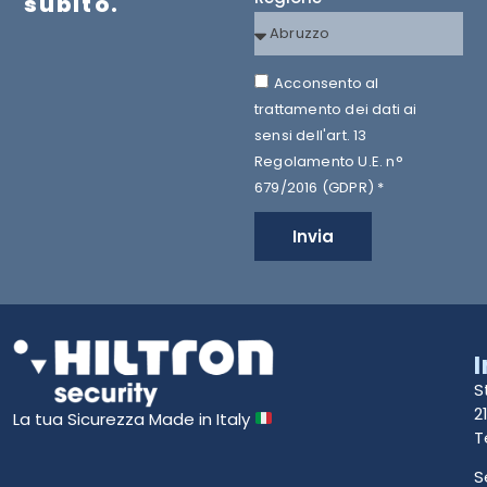
subito.
Acconsento al
trattamento dei dati ai
sensi dell'art. 13
Regolamento U.E. n°
679/2016 (GDPR) *
Invia
S
2
La tua Sicurezza Made in Italy
T
S