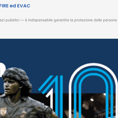
 FIRE ed EVAC
 spazi pubblici — è indispensabile garantire la protezione delle pers