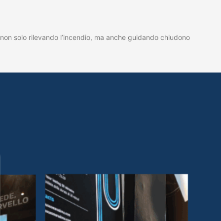
one non solo rilevando l’incendio, ma anche guidando chiudono