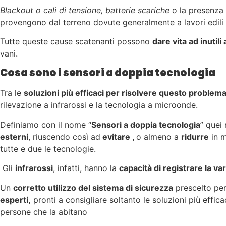
Blackout o cali di tensione, batterie scariche
o la presenza 
provengono dal terreno dovute generalmente a lavori edili 
Tutte queste cause scatenanti possono
dare vita ad inutili
vani.
Cosa sono i sensori a doppia tecnologia
Tra le
soluzioni più efficaci per risolvere questo problem
rilevazione a infrarossi e la tecnologia a microonde.
Definiamo con il nome “
Sensori a doppia tecnologia
” quei 
esterni
, riuscendo così ad
evitare ,
o almeno a
ridurre
in m
tutte e due le tecnologie.
Gli
infrarossi
, infatti, hanno la
capacità di registrare la va
Un
corretto utilizzo del sistema di sicurezza
prescelto per 
esperti,
pronti a consigliare soltanto le soluzioni più effica
persone che la abitano