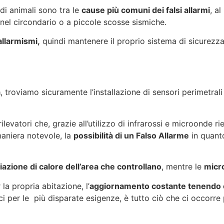
di animali sono tra le
cause più comuni dei falsi allarmi
, a
nel circondario o a piccole scosse sismiche.
 allarmismi,
quindi mantenere il proprio sistema di sicurezza
a
, troviamo sicuramente l’installazione di sensori
perimetral
rilevatori che, grazie all’utilizzo di infrarossi e microonde
aniera notevole, la
possibilità di un Falso Allarme
in quanto
riazione di calore dell’area che controllano
, mentre le
micr
la propria abitazione, l’
aggiornamento costante tenendo c
ci per le più disparate esigenze, è tutto ciò che ci occorre 