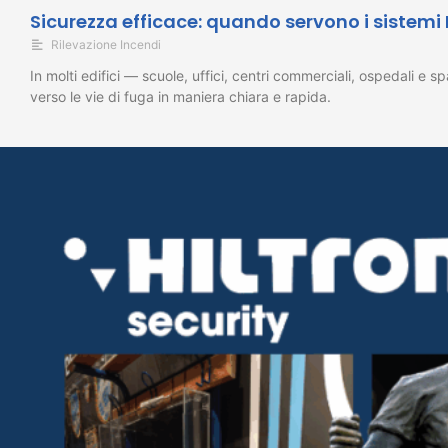
Sicurezza efficace: quando servono i sistemi
Rilevazione Incendi
In molti edifici — scuole, uffici, centri commerciali, ospedali e
verso le vie di fuga in maniera chiara e rapida.