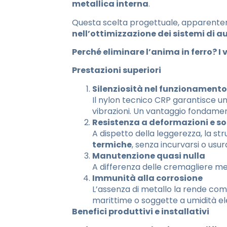
metallica interna
.
Questa scelta progettuale, apparenteme
nell’ottimizzazione dei sistemi di 
Perché eliminare l’anima in ferro? I 
Prestazioni superiori
Silenziosità nel funzionamento
Il nylon tecnico CRP garantisce u
vibrazioni. Un vantaggio fondament
Resistenza a deformazioni e so
A dispetto della leggerezza, la st
termiche
, senza incurvarsi o usu
Manutenzione quasi nulla
A differenza delle cremagliere met
Immunità alla corrosione
L’assenza di metallo la rende comp
marittime o soggette a umidità el
Benefici produttivi e installativi