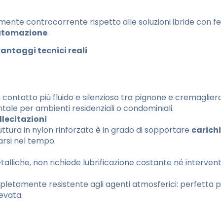
nte controcorrente rispetto alle soluzioni ibride con fer
automazione
.
vantaggi tecnici reali
n contatto più fluido e silenzioso tra pignone e cremaglie
ale per ambienti residenziali o condominiali.
llecitazioni
ruttura in nylon rinforzato è in grado di sopportare
carich
rarsi nel tempo.
alliche, non richiede lubrificazione costante né interventi
letamente resistente agli agenti atmosferici: perfetta pe
evata.