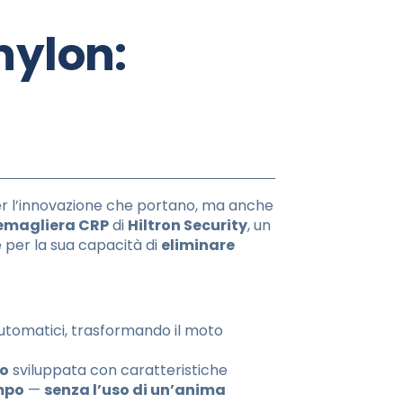
nylon:
per l’innovazione che portano, ma anche
emagliera CRP
di
Hiltron Security
, un
e per la sua capacità di
eliminare
utomatici, trasformando il moto
to
sviluppata con caratteristiche
empo
—
senza l’uso di un’anima