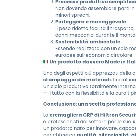
Processo produttivo semplific
Non dovendo assemblare parti in m
minori sprechi.
Più leggera e maneggevole
Il peso ridotto facilita il trasport
danni meccanici durante il monta
Sostenibilità ambientale
Essendo realizzata con un solo mat
europee sull’economia circolare.
Un prodotto davvero Made in Ita
Uno degli aspetti più apprezzati della
stampaggio dei materiali
, fino al
co
Un ciclo produttivo totalmente interno
— il tutto con la flessibilità e la cura tip
Conclusione: una scelta professional
La
cremagliera CRP di Hiltron Securi
e professionisti del settore per le sue
c
Un prodotto nato per innovare, capace a
per chi cerca
qualità, silenziosità,