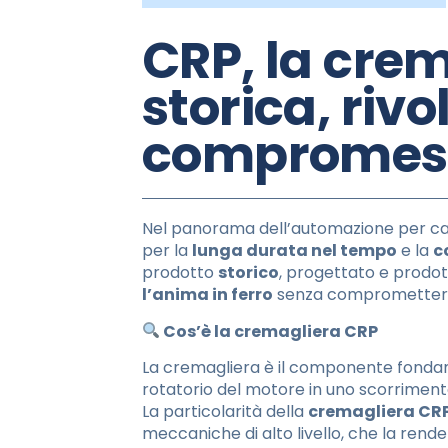
CRP, la crem
storica, riv
compromes
Nel panorama dell’automazione per canc
per la
lunga durata nel tempo
e la
c
prodotto
storico
, progettato e prodo
l’anima in ferro
senza compromettere l
Cos’è la cremagliera CRP
La cremagliera è il componente fondam
rotatorio del motore in uno scorriment
La particolarità della
cremagliera CR
meccaniche di alto livello, che la rend