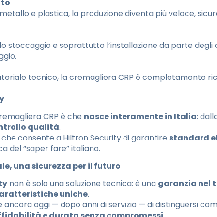
ato
etallo e plastica, la produzione diventa più veloce, sicu
o, lo stoccaggio e soprattutto l’installazione da parte degli
ggio.
eriale tecnico, la cremagliera CRP è completamente ricicl
ly
 cremagliera CRP è che
nasce interamente in Italia
: dall
ntrollo qualità
.
 che consente a Hiltron Security di garantire
standard el
ica del “saper fare” italiano.
e, una sicurezza per il futuro
ty
non è solo una soluzione tecnica: è una
garanzia nel
aratteristiche uniche
.
ncora oggi — dopo anni di servizio — di distinguersi come
 affidabilità e durata senza compromessi
.