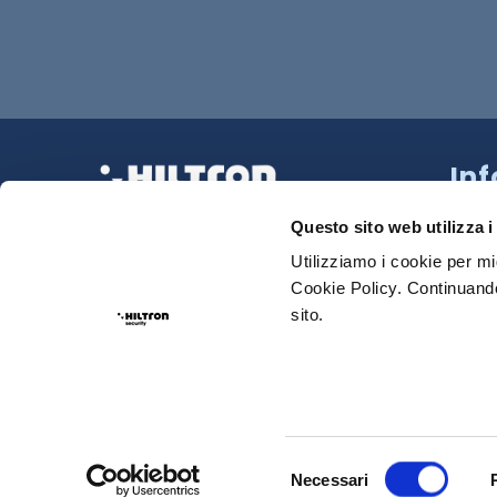
In
Strad
La tua Sicurezza Made in Italy
218 N
Questo sito web utilizza i
Tel:
0
Utilizziamo i cookie per mi
Cookie Policy. Continuando
Sede
sito.
Email
Priva
Selezione
Necessari
del