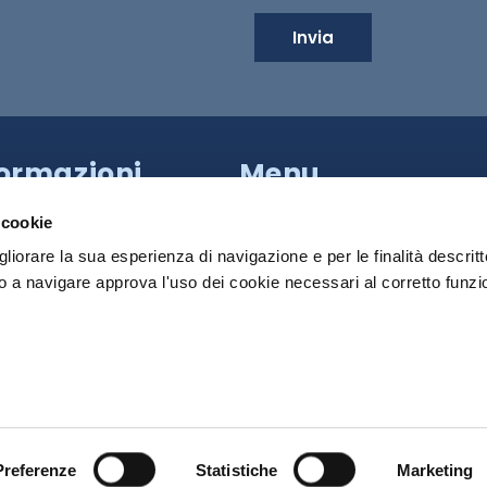
Invia
formazioni
Menu
a Provinciale di Caserta,
HILTRON SECURITY
apoli (NA)
 cookie
81 18539000
SISTEMI
gliorare la sua esperienza di navigazione e per le finalità descritt
PRODOTTI
 a navigare approva l'uso dei cookie necessari al corretto funz
 Roma:
+39 340 790 2931
MEDIA
:
info@hiltronsecurity.net
DOWNLOAD
cy Policy
Cookie Policy
CONTATTI
Preferenze
Statistiche
Marketing