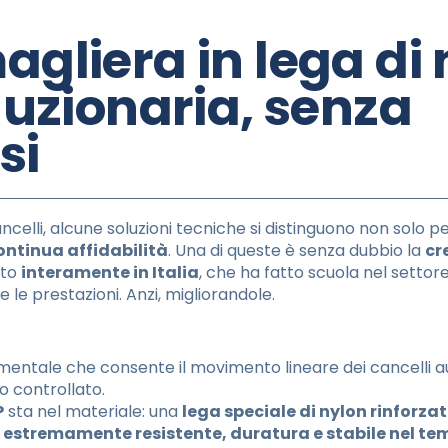
agliera in lega di 
oluzionaria, senza
si
elli, alcune soluzioni tecniche si distinguono non solo 
ontinua affidabilità
. Una di queste è senza dubbio la
cr
tto
interamente in Italia
, che ha fatto scuola nel settor
e prestazioni. Anzi, migliorandole.
entale che consente il movimento lineare dei cancelli a
o controllato.
P
sta nel materiale: una
lega speciale di nylon rinforza
e
estremamente resistente, duratura e stabile nel t