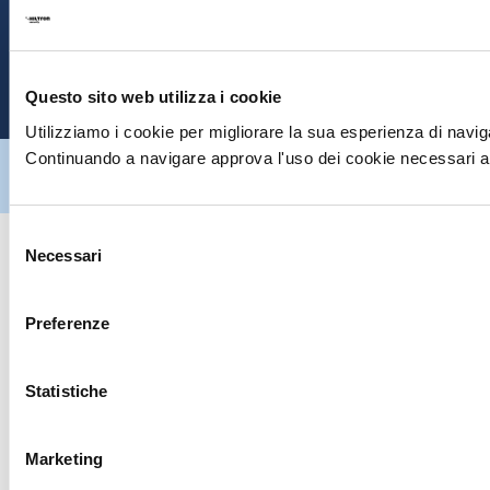
E
P
Questo sito web utilizza i cookie
Utilizziamo i cookie per migliorare la sua esperienza di naviga
Continuando a navigare approva l'uso dei cookie necessari al
Hiltron Security è distribuito in Italia da Hiltron Land S.r.l. | P.IVA
IT
07395971216
| Design by
av
communication.it
| Tutti i diritti sono
riservati
Selezione
Necessari
del
consenso
Preferenze
Statistiche
Marketing