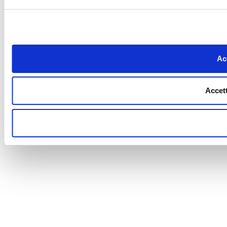
Acc
Accett