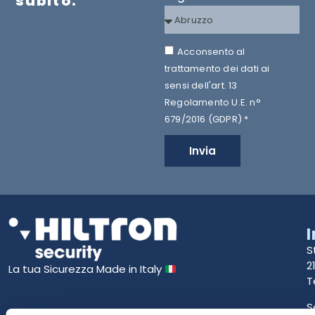
subito.
Acconsento al
trattamento dei dati ai
sensi dell'art. 13
Regolamento U.E. n°
679/2016 (GDPR) *
Invia
S
2
La tua Sicurezza Made in Italy
T
S