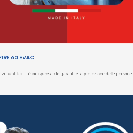
 FIRE ed EVAC
 spazi pubblici — è indispensabile garantire la protezione delle pers