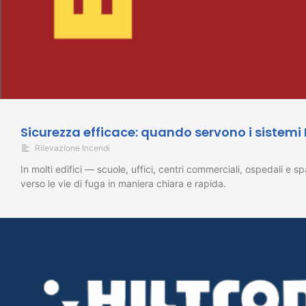
Sicurezza efficace: quando servono i sistemi
Rilevazione Incendi
In molti edifici — scuole, uffici, centri commerciali, ospedali e
verso le vie di fuga in maniera chiara e rapida.