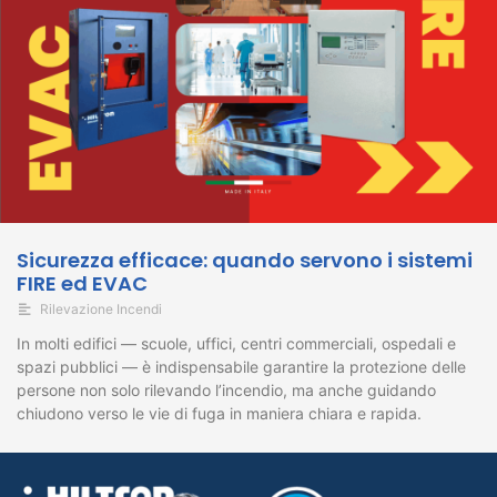
Sicurezza efficace: quando servono i sistemi
FIRE ed EVAC
Rilevazione Incendi
In molti edifici — scuole, uffici, centri commerciali, ospedali e
spazi pubblici — è indispensabile garantire la protezione delle
persone non solo rilevando l’incendio, ma anche guidando
chiudono verso le vie di fuga in maniera chiara e rapida.