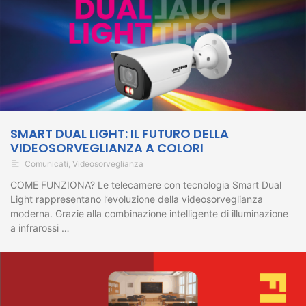
SMART DUAL LIGHT: IL FUTURO DELLA
VIDEOSORVEGLIANZA A COLORI
Comunicati
,
Videosorveglianza
COME FUNZIONA? Le telecamere con tecnologia Smart Dual
Light rappresentano l’evoluzione della videosorveglianza
moderna. Grazie alla combinazione intelligente di illuminazione
a infrarossi …