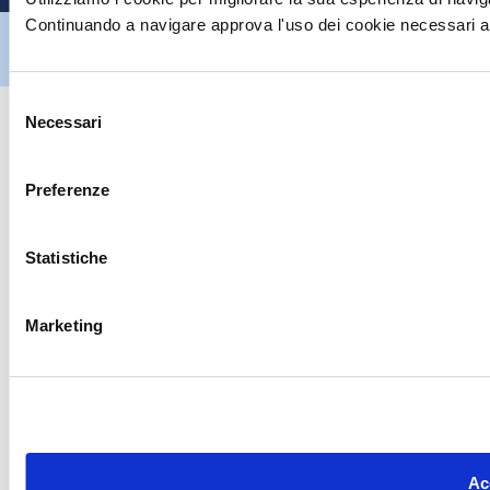
Continuando a navigare approva l'uso dei cookie necessari al
Hiltron Security è distribuito in Italia da Hiltron Land S.r.l. | P.IVA
IT
07395971216
| Design by
av
communication.it
| Tutti i diritti sono
riservati
Selezione
Necessari
del
consenso
Preferenze
Statistiche
Marketing
Acc