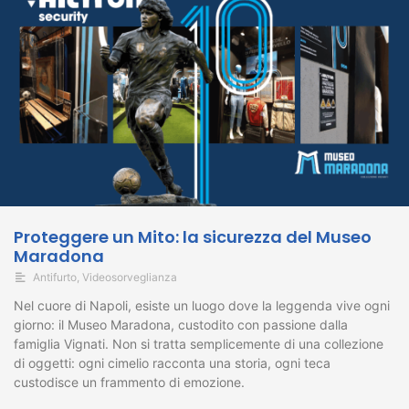
Proteggere un Mito: la sicurezza del Museo
Maradona
Antifurto
,
Videosorveglianza
Nel cuore di Napoli, esiste un luogo dove la leggenda vive ogni
giorno: il Museo Maradona, custodito con passione dalla
famiglia Vignati. Non si tratta semplicemente di una collezione
di oggetti: ogni cimelio racconta una storia, ogni teca
custodisce un frammento di emozione.