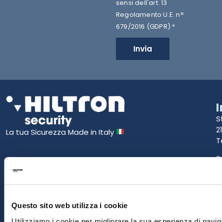
sensi dell'art. 13
Regolamento U.E. n°
679/2016 (GDPR) *
Invia
S
2
La tua Sicurezza Made in Italy
T
S
E
P
Questo sito web utilizza i cookie
Utilizziamo i cookie per migliorare la sua esperienza di naviga