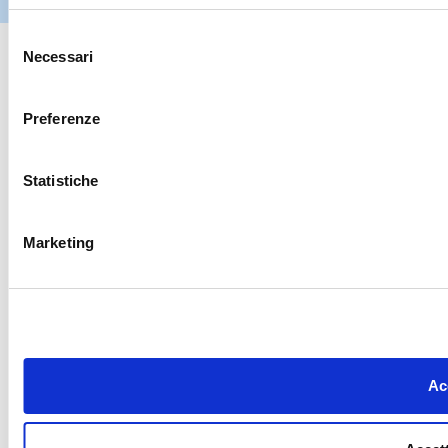
riservati
Selezione
Necessari
del
consenso
Preferenze
Statistiche
Marketing
Acc