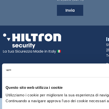
Invia
S
2
La tua Sicurezza Made in Italy
T
S
E
P
Questo sito web utilizza i cookie
Utilizziamo i cookie per migliorare la sua esperienza di naviga
Continuando a navigare approva l'uso dei cookie necessari al
Hiltron Security è distribuito in Italia da Hiltron Land S.r.l. | P.IVA
IT
07395971216
| Design by
av
communication.it
| Tutti i diritti sono