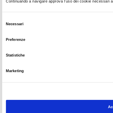
Continuando a navigare approva l'uso dei cookie necessari al
Selezione
Necessari
del
consenso
Preferenze
Statistiche
Marketing
Acc