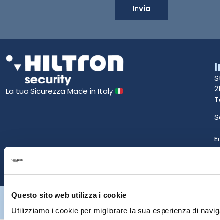
Invia
S
2
La tua Sicurezza Made in Italy
T
S
E
P
Hiltron Security è distribuito in Italia da Hiltron Land S.r.l. | P.IVA
Questo sito web utilizza i cookie
IT
07395971216
| Design by
av
communication.it
| Tutti i diritti sono
Utilizziamo i cookie per migliorare la sua esperienza di naviga
riservati