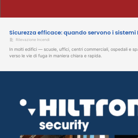
Sicurezza efficace: quando servono i sistemi
Rilevazione Incendi
In molti edifici — scuole, uffici, centri commerciali, ospedali e
verso le vie di fuga in maniera chiara e rapida.