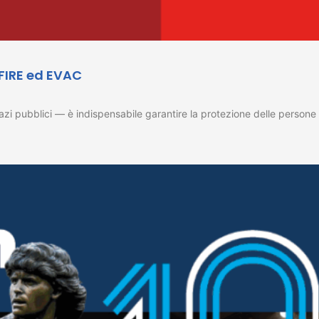
 FIRE ed EVAC
 spazi pubblici — è indispensabile garantire la protezione delle pers