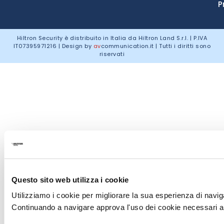
P
Hiltron Security è distribuito in Italia da Hiltron Land S.r.l. | P.IVA
IT
07395971216
| Design by
av
communication.it
| Tutti i diritti sono
riservati
Questo sito web utilizza i cookie
Utilizziamo i cookie per migliorare la sua esperienza di naviga
Continuando a navigare approva l'uso dei cookie necessari al