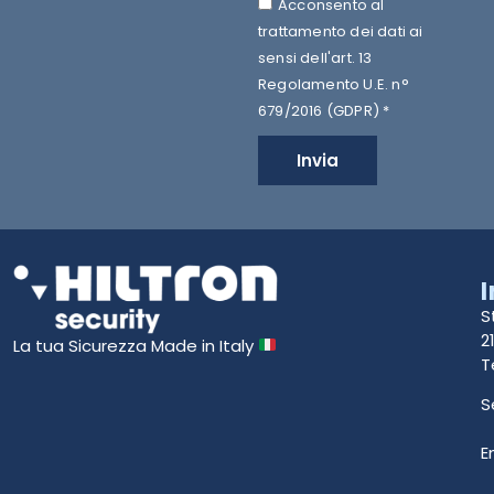
Acconsento al
trattamento dei dati ai
sensi dell'art. 13
Regolamento U.E. n°
679/2016 (GDPR) *
Invia
S
2
La tua Sicurezza Made in Italy
T
S
E