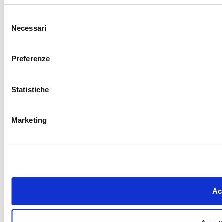
Selezione
Necessari
del
consenso
Preferenze
Statistiche
Marketing
Acc