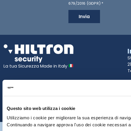
679/2016 (GDPR) *
Invia
S
2
La tua Sicurezza Made in Italy
T
S
E
P
Questo sito web utilizza i cookie
Utilizziamo i cookie per migliorare la sua esperienza di naviga
Continuando a navigare approva l'uso dei cookie necessari al
Hiltron Security è distribuito in Italia da Hiltron Land S.r.l. | P.IVA