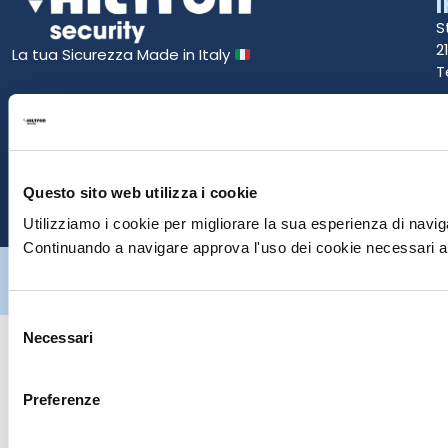
S
2
La tua Sicurezza Made in Italy
T
S
E
Questo sito web utilizza i cookie
P
Utilizziamo i cookie per migliorare la sua esperienza di naviga
Continuando a navigare approva l'uso dei cookie necessari al
Hiltron Security è distribuito in Italia da Hiltron Land S.r.l. | P.IVA
IT
07395971216
| Design by
av
communication.it
| Tutti i diritti sono
riservati
Selezione
Necessari
del
consenso
Preferenze