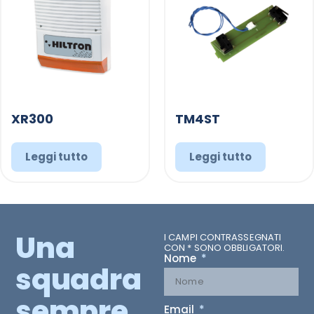
XR300
TM4ST
Leggi tutto
Leggi tutto
Una
I CAMPI CONTRASSEGNATI
CON * SONO OBBLIGATORI.
Nome
squadra
sempre
Email