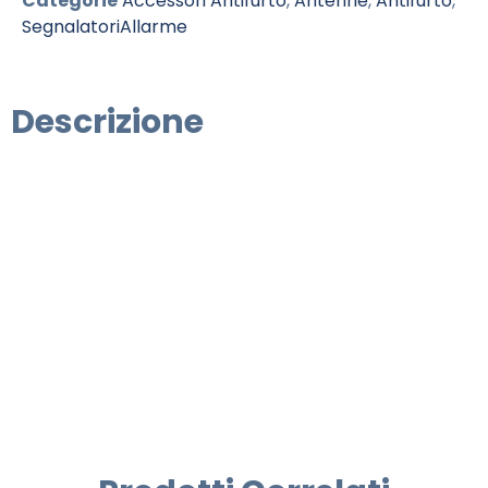
Categorie
Accessori Antifurto
,
Antenne
,
Antifurto
,
SegnalatoriAllarme
Descrizione