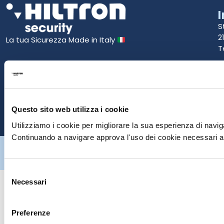
S
2
La tua Sicurezza Made in Italy
T
S
E
Questo sito web utilizza i cookie
P
Utilizziamo i cookie per migliorare la sua esperienza di naviga
Continuando a navigare approva l'uso dei cookie necessari al
Hiltron Security è distribuito in Italia da Hiltron Land S.r.l. | P.IVA
IT
07395971216
| Design by
av
communication.it
| Tutti i diritti sono
riservati
Selezione
Necessari
del
consenso
Preferenze