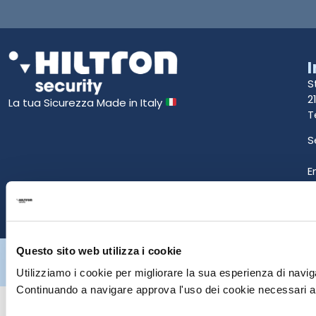
S
2
La tua Sicurezza Made in Italy
T
S
E
P
Questo sito web utilizza i cookie
Hiltron Security è distribuito in Italia da Hiltron Land S.r.l. | P.IVA
IT
07395971216
| Design by
av
communication.it
| Tutti i diritti sono
Utilizziamo i cookie per migliorare la sua esperienza di naviga
riservati
Continuando a navigare approva l'uso dei cookie necessari al