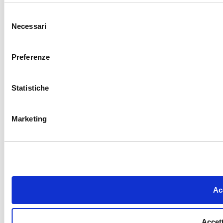
Selezione
Necessari
del
consenso
Preferenze
Statistiche
Marketing
Acc
Accett