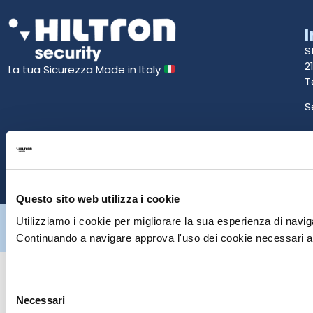
S
2
La tua Sicurezza Made in Italy
T
S
E
P
Questo sito web utilizza i cookie
Hiltron Security è distribuito in Italia da Hiltron Land S.r.l. | P.IVA
Utilizziamo i cookie per migliorare la sua esperienza di naviga
IT
07395971216
| Design by
av
communication.it
| Tutti i diritti sono
Continuando a navigare approva l'uso dei cookie necessari al
riservati
Selezione
Necessari
del