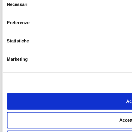
Necessari
del
consenso
Preferenze
Statistiche
Marketing
Acc
Accett