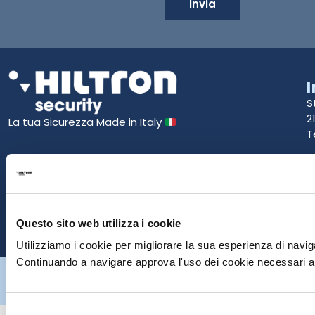
Invia
S
2
La tua Sicurezza Made in Italy
T
S
E
P
Questo sito web utilizza i cookie
Utilizziamo i cookie per migliorare la sua esperienza di naviga
Continuando a navigare approva l'uso dei cookie necessari al
Hiltron Security è distribuito in Italia da Hiltron Land S.r.l. | P.IVA
IT
07395971216
| Design by
av
communication.it
| Tutti i diritti sono
riservati
Selezione