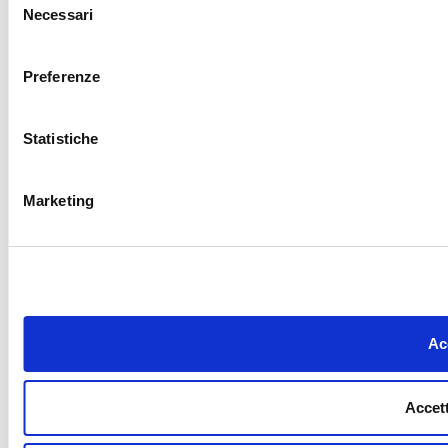
Necessari
del
consenso
Preferenze
Statistiche
Marketing
Acc
Accett