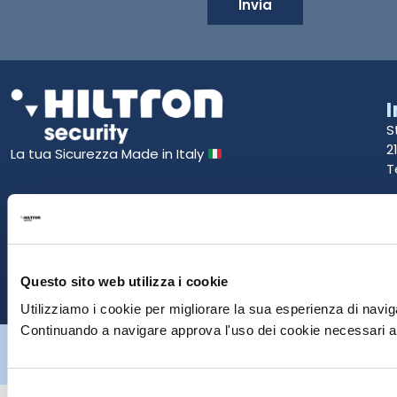
Invia
S
2
La tua Sicurezza Made in Italy
T
S
E
P
Questo sito web utilizza i cookie
Utilizziamo i cookie per migliorare la sua esperienza di naviga
Continuando a navigare approva l'uso dei cookie necessari al
Hiltron Security è distribuito in Italia da Hiltron Land S.r.l. | P.IVA
IT
07395971216
| Design by
av
communication.it
| Tutti i diritti sono
riservati
Selezione