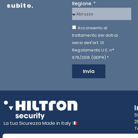
Regione
subito.
Acconsento al
trattamento dei dati ai
sensi dell'art. 13
Regolamento U.E. n°
679/2016 (GDPR) *
Invia
S
2
La tua Sicurezza Made in Italy
T