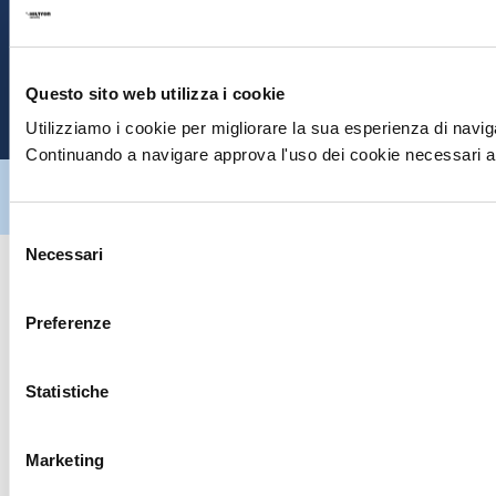
S
E
Questo sito web utilizza i cookie
P
Utilizziamo i cookie per migliorare la sua esperienza di naviga
Continuando a navigare approva l'uso dei cookie necessari al
Hiltron Security è distribuito in Italia da Hiltron Land S.r.l. | P.IVA
IT
07395971216
| Design by
av
communication.it
| Tutti i diritti sono
riservati
Selezione
Necessari
del
consenso
Preferenze
Statistiche
Marketing