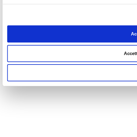
Acc
Accett