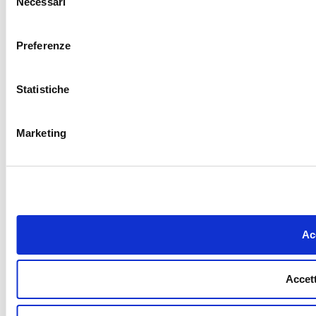
Necessari
del
consenso
Preferenze
Statistiche
Marketing
Acc
Accett