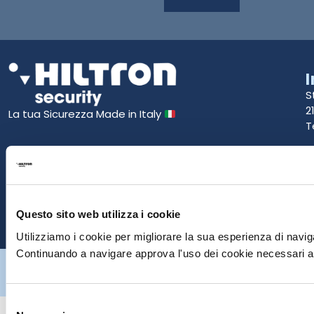
S
2
La tua Sicurezza Made in Italy
T
S
E
P
Questo sito web utilizza i cookie
Utilizziamo i cookie per migliorare la sua esperienza di naviga
Continuando a navigare approva l'uso dei cookie necessari al
Hiltron Security è distribuito in Italia da Hiltron Land S.r.l. | P.IVA
IT
07395971216
| Design by
av
communication.it
| Tutti i diritti sono
riservati
Selezione