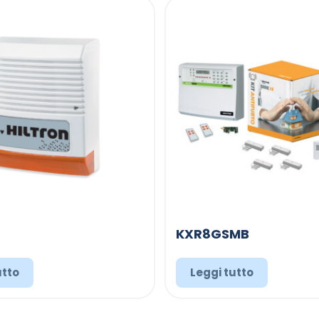
KXR8GSMB
utto
Leggi tutto