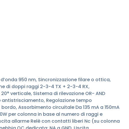
d’onda 950 nm, Sincronizzazione filare o ottica,
one di doppi raggi 2-3-4 TX + 2-3-4 RX,
20° verticale, Sistema di rilevazione OR- AND
ne antistrisciamento, Regolazione tempo
a bordo, Assorbimento circuitale Da 135 mA a 150mA
0W per colonna in base al numero di raggi e
ita allarme Relè con contatti liberi Nc (su colonna
 nebbia OC dedicata: NA a GND, Uscita