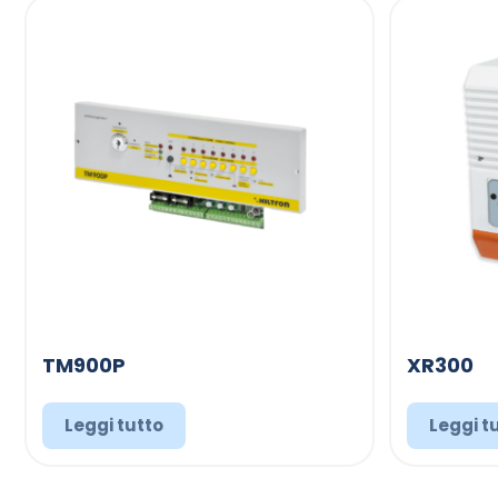
TM900P
XR300
Leggi tutto
Leggi t