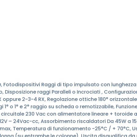
 Fotodispositivi Raggi di tipo impulsato con lunghezza 
Disposizione raggi Paralleli o Incrociati , Configurazi
 oppure 2-3-4 RX, Regolazione ottiche 180° orizzontale 
 1° o 1° e 2° raggio su scheda o remotizzabile, Funzio
circuitale 230 Vac con alimentatore lineare + toroide 
 12V – 24Vac-cc, Assorbimento riscaldatori Da 45W a 15
 max, Temperatura di funzionamento -25°C / + 70°C, Usc
onna (su entrambe le colonne), Uscita disqualifica da