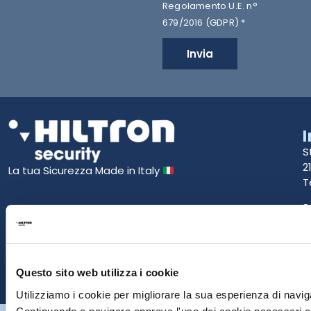
Regolamento U.E. n°
679/2016 (GDPR) *
Invia
S
2
La tua Sicurezza Made in Italy
T
S
E
P
Questo sito web utilizza i cookie
Utilizziamo i cookie per migliorare la sua esperienza di naviga