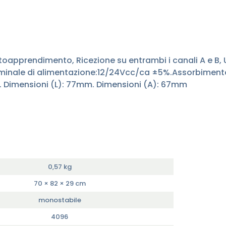
utoapprendimento, Ricezione su entrambi i canali A e B, 
ominale di alimentazione:12/24Vcc/ca ±5%.Assorbimen
A. Dimensioni (L): 77mm. Dimensioni (A): 67mm
0,57 kg
70 × 82 × 29 cm
monostabile
4096