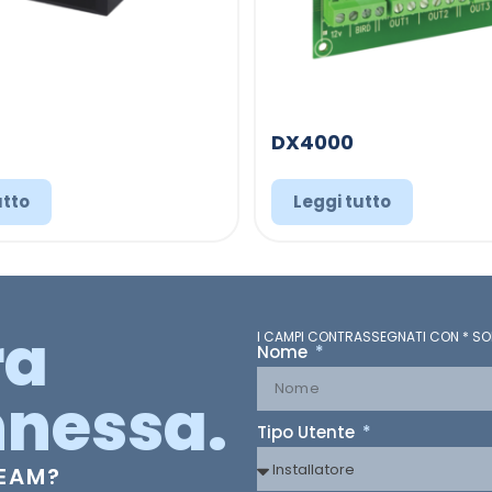
DX4000
utto
Leggi tutto
ra
I CAMPI CONTRASSEGNATI CON * SO
Nome
nessa.
Tipo Utente
TEAM?