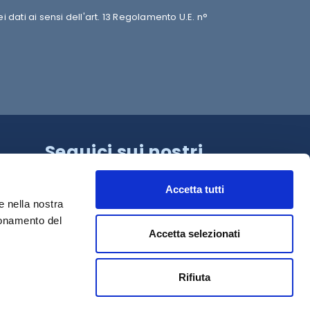
dati ai sensi dell'art. 13 Regolamento U.E. n°
Seguici sui nostri
canali!
Accetta tutti
e nella nostra
ionamento del
Accetta selezionati
Rifiuta