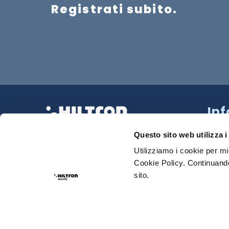
Registrati subito.
In
Strad
La tua Sicurezza Made in Italy
218 N
Questo sito web utilizza i
Tel:
0
Utilizziamo i cookie per mi
Cookie Policy. Continuando
Sede
sito.
Email
Priva