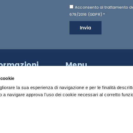
Acconsento al trattamento dei 
679/2016 (GDPR) *
Invia
formazioni
Menu
a Provinciale di Caserta,
HILTRON SECURITY
apoli (NA)
 cookie
81 18539000
SISTEMI
gliorare la sua esperienza di navigazione e per le finalità descritt
 a navigare approva l'uso dei cookie necessari al corretto funz
PRODOTTI
 Roma:
+39 340 790 2931
MEDIA
:
info@hiltronsecurity.net
DOWNLOAD
cy Policy
Cookie Policy
CONTATTI