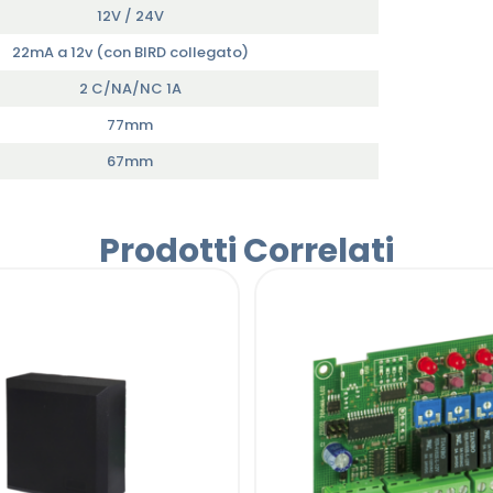
12V / 24V
22mA a 12v (con BIRD collegato)
2 C/NA/NC 1A
77mm
67mm
Prodotti Correlati