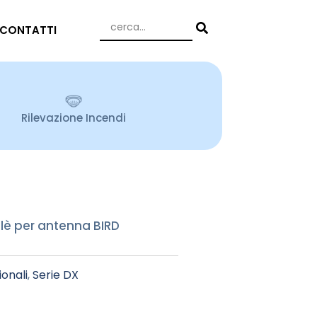
CONTATTI
Rilevazione Incendi
è per antenna BIRD
onali
,
Serie DX