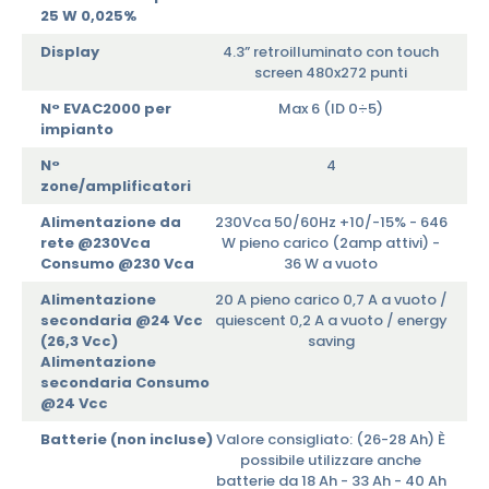
25 W 0,025%
Display
4.3” retroilluminato con touch
screen 480x272 punti
N° EVAC2000 per
Max 6 (ID 0÷5)
impianto
N°
4
zone/amplificatori
Alimentazione da
230Vca 50/60Hz +10/-15% - 646
rete @230Vca
W pieno carico (2amp attivi) -
Consumo @230 Vca
36 W a vuoto
Alimentazione
20 A pieno carico 0,7 A a vuoto /
secondaria @24 Vcc
quiescent 0,2 A a vuoto / energy
(26,3 Vcc)
saving
Alimentazione
secondaria Consumo
@24 Vcc
Batterie (non incluse)
Valore consigliato: (26-28 Ah) È
possibile utilizzare anche
batterie da 18 Ah - 33 Ah - 40 Ah