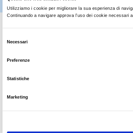
IT
07395971216
| Design by
av
communication.it
| Tutti i diritti sono
riservati
Utilizziamo i cookie per migliorare la sua esperienza di naviga
Continuando a navigare approva l'uso dei cookie necessari al
Selezione
Necessari
del
consenso
Preferenze
Statistiche
Marketing