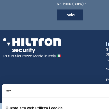
679/2016 (GDPR) *
Invia
S
2
La tua Sicurezza Made in Italy
T
S
E
P
Hiltron Security è distribuito in Italia da Hiltron Land S.r.l. | P.IVA
Questo sito web utilizza i cookie