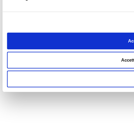
Acc
Accett