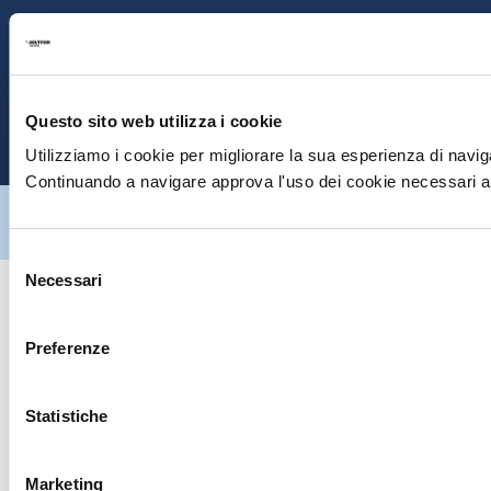
S
E
Questo sito web utilizza i cookie
P
Utilizziamo i cookie per migliorare la sua esperienza di naviga
Continuando a navigare approva l'uso dei cookie necessari al
Hiltron Security è distribuito in Italia da Hiltron Land S.r.l. | P.IVA
IT
07395971216
| Design by
av
communication.it
| Tutti i diritti sono
riservati
Selezione
Necessari
del
consenso
Preferenze
Statistiche
Marketing