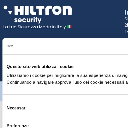
S
2
La tua Sicurezza Made in Italy
T
S
E
Questo sito web utilizza i cookie
P
Utilizziamo i cookie per migliorare la sua esperienza di naviga
Continuando a navigare approva l'uso dei cookie necessari al
Hiltron Security è distribuito in Italia da Hiltron Land S.r.l. | P.IVA
IT
07395971216
| Design by
av
communication.it
| Tutti i diritti sono
riservati
Selezione
Necessari
del
consenso
Preferenze