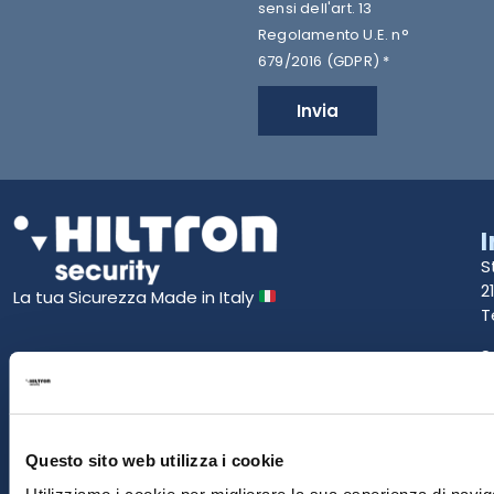
sensi dell'art. 13
Regolamento U.E. n°
679/2016 (GDPR) *
Invia
S
2
La tua Sicurezza Made in Italy
T
S
E
P
Questo sito web utilizza i cookie