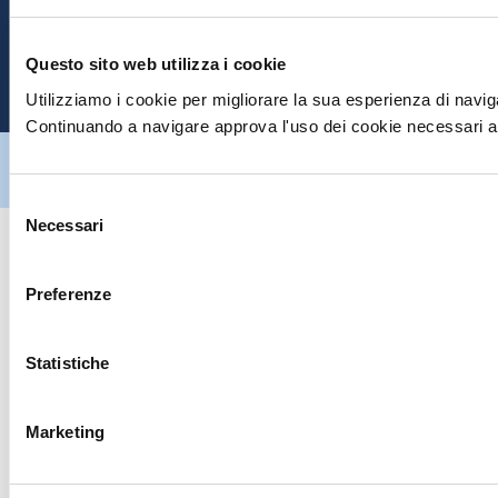
E
Questo sito web utilizza i cookie
P
Utilizziamo i cookie per migliorare la sua esperienza di naviga
Continuando a navigare approva l'uso dei cookie necessari al
Hiltron Security è distribuito in Italia da Hiltron Land S.r.l. | P.IVA
IT
07395971216
| Design by
av
communication.it
| Tutti i diritti sono
riservati
Selezione
Necessari
del
consenso
Preferenze
Statistiche
Marketing