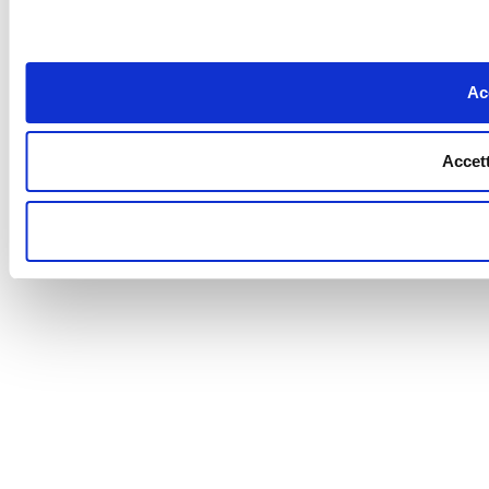
Acc
Accett