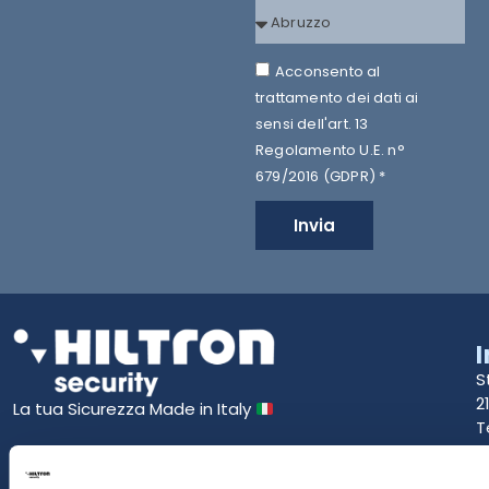
Acconsento al
trattamento dei dati ai
sensi dell'art. 13
Regolamento U.E. n°
679/2016 (GDPR) *
Invia
S
2
La tua Sicurezza Made in Italy
T
S