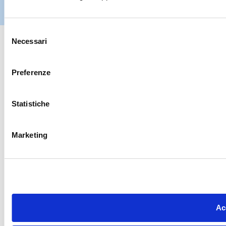
Hiltron Security è distribuito in Italia da Hiltron Land S.r.l. | P.IVA
IT
07395971216
| Design by
av
communication.it
| Tutti i diritti sono
riservati
Selezione
Necessari
del
consenso
Preferenze
Statistiche
Marketing
Acc