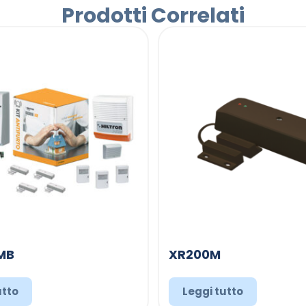
Prodotti Correlati
MB
XR200M
utto
Leggi tutto