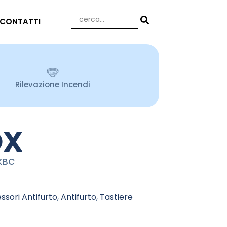
CONTATTI
Rilevazione Incendi
OX
 KBC
ssori Antifurto
,
Antifurto
,
Tastiere