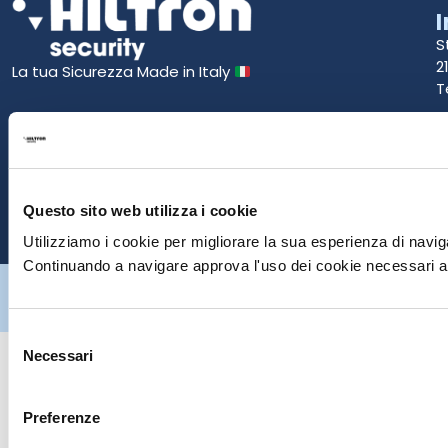
S
2
La tua Sicurezza Made in Italy
T
S
E
Questo sito web utilizza i cookie
P
Utilizziamo i cookie per migliorare la sua esperienza di naviga
Continuando a navigare approva l'uso dei cookie necessari al
Hiltron Security è distribuito in Italia da Hiltron Land S.r.l. | P.IVA
IT
07395971216
| Design by
av
communication.it
| Tutti i diritti sono
riservati
Selezione
Necessari
del
consenso
Preferenze