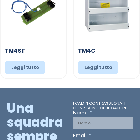
TM4ST
TM4C
Leggi tutto
Leggi tutto
Una
I CAMPI CONTRASSEGNATI
CON * SONO OBBLIGATORI.
Nome
squadra
sempre
Email