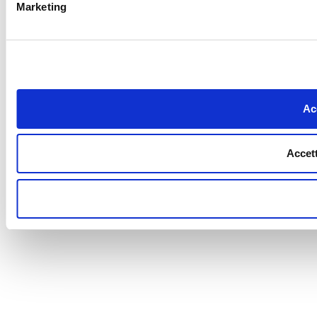
Marketing
Acc
Accett