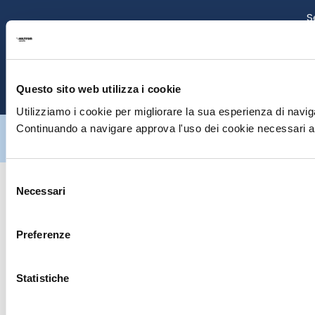
S
E
P
Questo sito web utilizza i cookie
Utilizziamo i cookie per migliorare la sua esperienza di naviga
Hiltron Security è distribuito in Italia da Hiltron Land S.r.l. | P.IVA
Continuando a navigare approva l'uso dei cookie necessari al
IT
07395971216
| Design by
av
communication.it
| Tutti i diritti sono
riservati
Selezione
Necessari
del
consenso
Preferenze
Statistiche