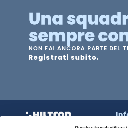
Una squad
sempre con
NON FAI ANCORA PARTE DEL 
Registrati subito.
In
Strad
La tua Sicurezza Made in Italy
218 N
Questo sito web utilizza i