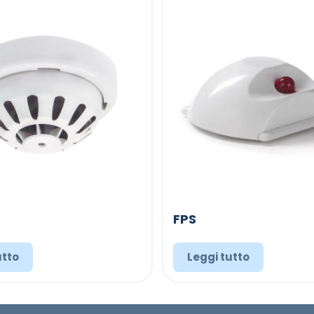
FPS
utto
Leggi tutto