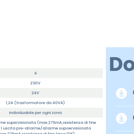
D
4
230V
24V
1,2A (trasformatore da 40VA)
individuabile per ogni zona
arme supervisionata (max.275mA,resistenza di fine
; 1 uscita pre-allarme/allarme supoervisionata
ax.275mA,resistenza di fine linea 10K)