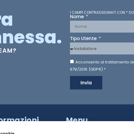
ra
I CAMPI CONTRASSEGNATI CON * SO
Nome
nessa.
Tipo Utente
TEAM?
Acconsento al trattamento dei 
679/2016 (GDPR) *
Invia
formazioni
Menu
a Provinciale di Caserta,
HILTRON SECURITY
apoli (NA)
 cookie