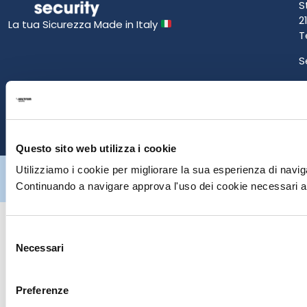
S
2
La tua Sicurezza Made in Italy
T
S
E
P
Questo sito web utilizza i cookie
Hiltron Security è distribuito in Italia da Hiltron Land S.r.l. | P.IVA
Utilizziamo i cookie per migliorare la sua esperienza di naviga
IT
07395971216
| Design by
av
communication.it
| Tutti i diritti sono
Continuando a navigare approva l'uso dei cookie necessari al
riservati
Selezione
Necessari
del
consenso
Preferenze