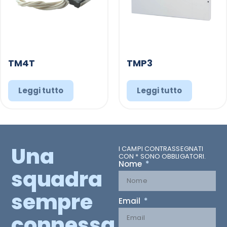
TM4T
TMP3
Leggi tutto
Leggi tutto
Una
I CAMPI CONTRASSEGNATI
CON * SONO OBBLIGATORI.
Nome
squadra
sempre
Email
connessa.