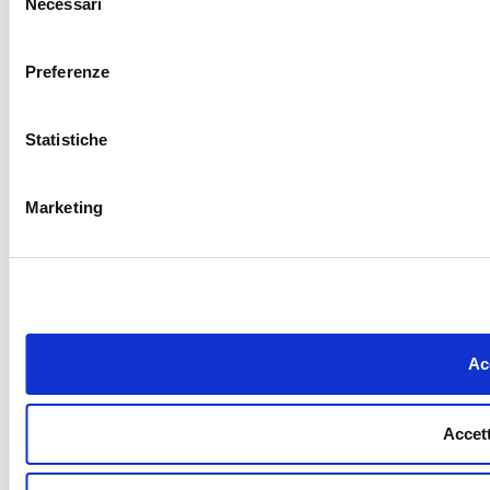
Necessari
del
consenso
Preferenze
Statistiche
Marketing
Acc
Accett