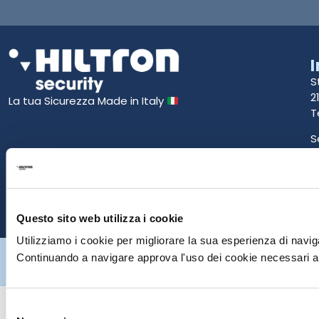
S
2
La tua Sicurezza Made in Italy
T
S
E
P
Questo sito web utilizza i cookie
Utilizziamo i cookie per migliorare la sua esperienza di naviga
Hiltron Security è distribuito in Italia da Hiltron Land S.r.l. | P.IVA
Continuando a navigare approva l'uso dei cookie necessari al
IT
07395971216
| Design by
av
communication.it
| Tutti i diritti sono
riservati
Selezione