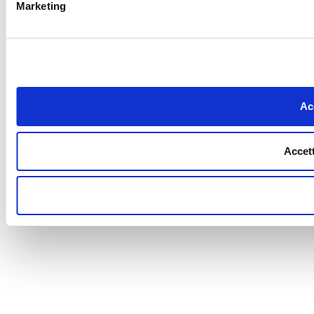
Marketing
Acc
Accett