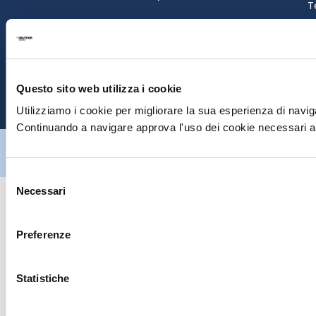
T
S
E
Questo sito web utilizza i cookie
P
Utilizziamo i cookie per migliorare la sua esperienza di naviga
Continuando a navigare approva l'uso dei cookie necessari al
Hiltron Security è distribuito in Italia da Hiltron Land S.r.l. | P.IVA
IT
07395971216
| Design by
av
communication.it
| Tutti i diritti sono
riservati
Selezione
Necessari
del
consenso
Preferenze
Statistiche