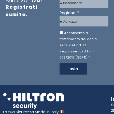
PARTE DEL TEAM?
Registrati
Regione
subito.
Acconsento al
trattamento dei dati ai
sensi dell'art. 13
Regolamento U.E. n°
679/2016 (GDPR) *
Invia
S
2
La tua Sicurezza Made in Italy