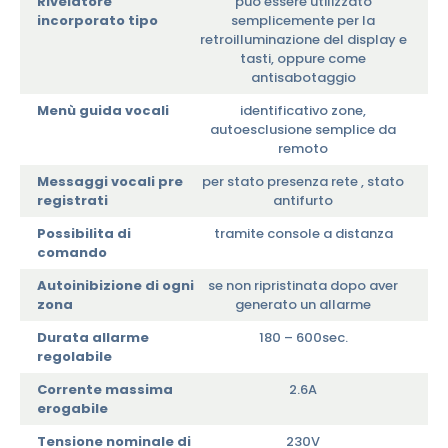
Rivelatore
può essere utilizzato
incorporato tipo
semplicemente per la
retroilluminazione del display e
tasti, oppure come
antisabotaggio
Menù guida vocali
identificativo zone,
autoesclusione semplice da
remoto
Messaggi vocali pre
per stato presenza rete , stato
registrati
antifurto
Possibilita di
tramite console a distanza
comando
Autoinibizione di ogni
se non ripristinata dopo aver
zona
generato un allarme
Durata allarme
180 – 600sec.
regolabile
Corrente massima
2.6A
erogabile
Tensione nominale di
230V