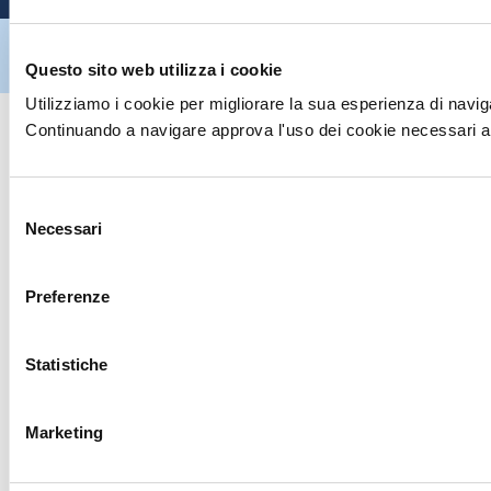
Hiltron Security è distribuito in Italia da Hiltron Land S.r.l. | P.IVA
IT
07395971216
| Design by
av
communication.it
| Tutti i diritti sono
Questo sito web utilizza i cookie
riservati
Utilizziamo i cookie per migliorare la sua esperienza di naviga
Continuando a navigare approva l'uso dei cookie necessari al
Selezione
Necessari
del
consenso
Preferenze
Statistiche
Marketing