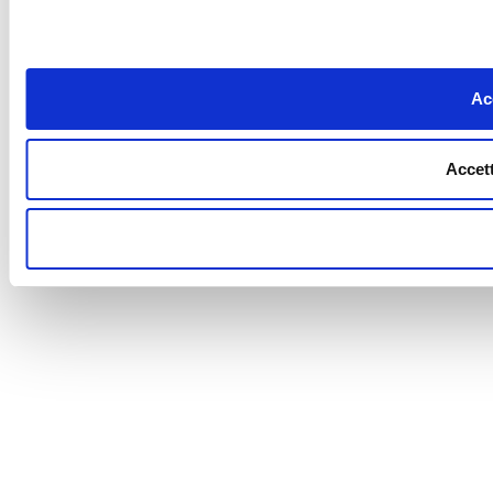
Acc
Accett