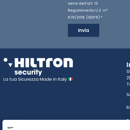
sensi dell'art. 13
Regolamento U.E. n°
679/2016 (GDPR) *
Invia
S
2
La tua Sicurezza Made in Italy
T
S
E
P