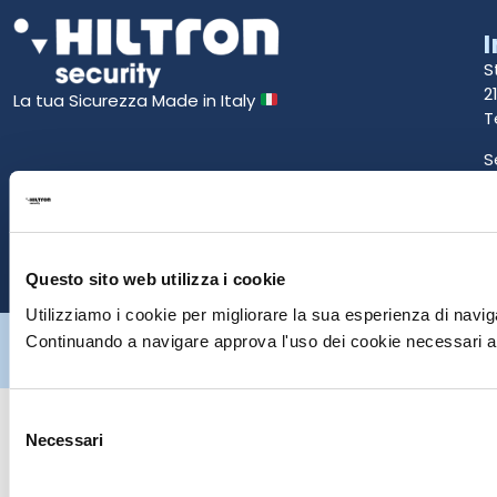
S
2
La tua Sicurezza Made in Italy
T
S
E
P
Questo sito web utilizza i cookie
Utilizziamo i cookie per migliorare la sua esperienza di naviga
Hiltron Security è distribuito in Italia da Hiltron Land S.r.l. | P.IVA
Continuando a navigare approva l'uso dei cookie necessari al
IT
07395971216
| Design by
av
communication.it
| Tutti i diritti sono
riservati
Selezione
Necessari
del
consenso