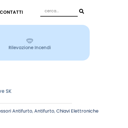
CONTATTI
Rilevazione Incendi
ve SK
ssori Antifurto
,
Antifurto
,
Chiavi Elettroniche