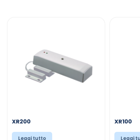
XR200
XR100
Leggi tutto
Leggi t