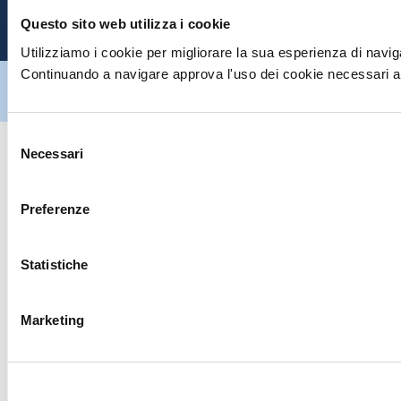
P
Questo sito web utilizza i cookie
Utilizziamo i cookie per migliorare la sua esperienza di naviga
Continuando a navigare approva l'uso dei cookie necessari al
Hiltron Security è distribuito in Italia da Hiltron Land S.r.l. | P.IVA
IT
07395971216
| Design by
av
communication.it
| Tutti i diritti sono
riservati
Selezione
Necessari
del
consenso
Preferenze
Statistiche
Marketing