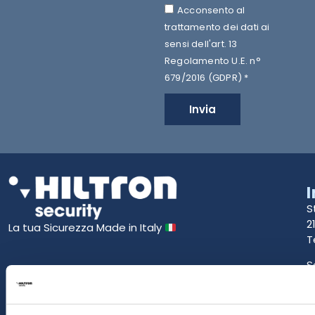
Acconsento al
trattamento dei dati ai
sensi dell'art. 13
Regolamento U.E. n°
679/2016 (GDPR) *
Invia
S
2
La tua Sicurezza Made in Italy
T
S
E