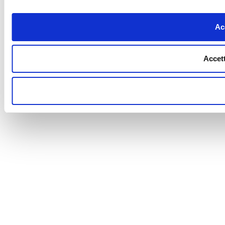
Acc
Accett