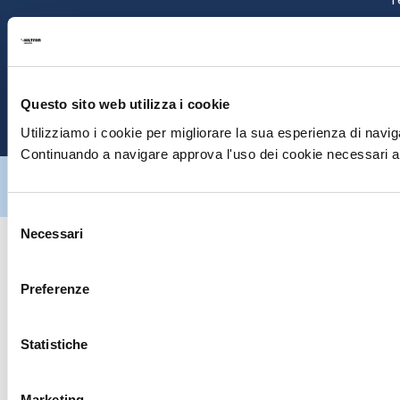
S
E
Questo sito web utilizza i cookie
P
Utilizziamo i cookie per migliorare la sua esperienza di naviga
Continuando a navigare approva l'uso dei cookie necessari al
Hiltron Security è distribuito in Italia da Hiltron Land S.r.l. | P.IVA
IT
07395971216
| Design by
av
communication.it
| Tutti i diritti sono
riservati
Selezione
Necessari
del
consenso
Preferenze
Statistiche
Marketing