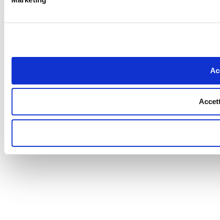
Acc
Accett